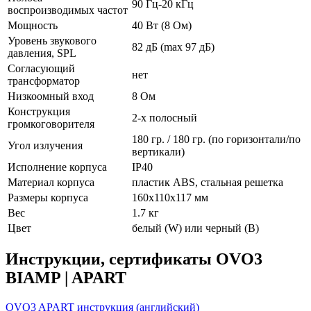
90 Гц-20 кГц
воспроизводимых частот
Мощность
40 Вт (8 Ом)
Уровень звукового
82 дБ (max 97 дБ)
давления, SPL
Согласующий
нет
трансформатор
Низкоомный вход
8 Ом
Конструкция
2-х полосный
громкоговорителя
180 гр. / 180 гр. (по горизонтали/по
Угол излучения
вертикали)
Исполнение корпуса
IP40
Материал корпуса
пластик ABS, стальная решетка
Размеры корпуса
160х110х117 мм
Вес
1.7 кг
Цвет
белый (W) или черный (B)
Инструкции, сертификаты OVO3
BIAMP | APART
OVO3 APART инструкция (английский)