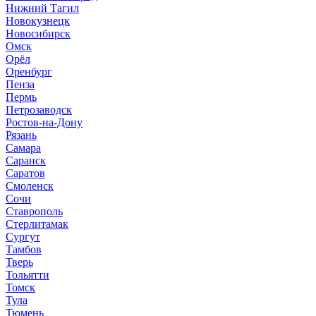
Нижний Тагил
Новокузнецк
Новосибирск
Омск
Орёл
Оренбург
Пенза
Пермь
Петрозаводск
Ростов-на-Дону
Рязань
Самара
Саранск
Саратов
Смоленск
Сочи
Ставрополь
Стерлитамак
Сургут
Тамбов
Тверь
Тольятти
Томск
Тула
Тюмень