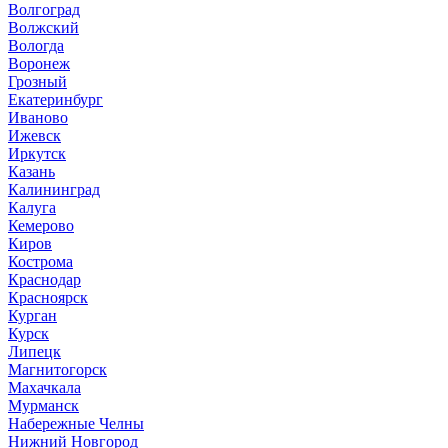
Волгоград
Волжский
Вологда
Воронеж
Грозный
Екатеринбург
Иваново
Ижевск
Иркутск
Казань
Калининград
Калуга
Кемерово
Киров
Кострома
Краснодар
Красноярск
Курган
Курск
Липецк
Магнитогорск
Махачкала
Мурманск
Набережные Челны
Нижний Новгород