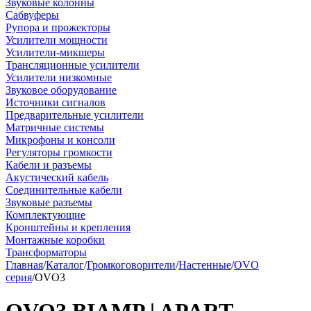
Звуковые колонны
Сабвуферы
Рупора и прожекторы
Усилители мощности
Усилители-микшеры
Трансляционные усилители
Усилители низкомные
Звуковое оборудование
Источники сигналов
Предварительные усилители
Матричные системы
Микрофоны и консоли
Регуляторы громкости
Кабели и разъемы
Акустический кабель
Соединительные кабели
Звуковые разъемы
Комплектующие
Кронштейны и крепления
Монтажные коробки
Трансформаторы
Главная
/
Каталог
/
Громкоговорители
/
Настенные
/
OVO
серия
/
OVO3