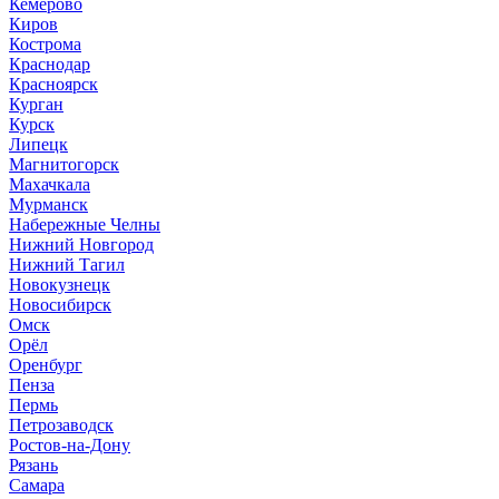
Кемерово
Киров
Кострома
Краснодар
Красноярск
Курган
Курск
Липецк
Магнитогорск
Махачкала
Мурманск
Набережные Челны
Нижний Новгород
Нижний Тагил
Новокузнецк
Новосибирск
Омск
Орёл
Оренбург
Пенза
Пермь
Петрозаводск
Ростов-на-Дону
Рязань
Самара