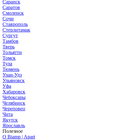
Саранск
Саратов
Смоленск
Сочи
Ставрополь
Стерлитамак
Сургут
Тамбов
Тверь
Тольятти
Томск
Тула
Тюмень
Улан-Удэ
Ульяновск
Уфа
Хабаровск
Чебоксары
Челябинск
Череповец
Чита
Якутск
Ярославль
Полезное
О Biamp | Apart