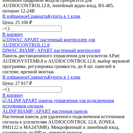
Внешний цифровой модуль приоритета для
AUDIOCONTROL12.8, линейный аудио вход, RS-485,
питание 12-24В
В избранное
Сравнить
Купить в 1 клик
Цена:
25 100
₽
-
+
В корзину
DIWAC
BIAMP | APART
настенный контроллер
Панель дистанционного управления для усилителя APart
AUDIOSYSTEM8.8 и AUDIOCONTROL12.8, выбор звуковой
программы, регулировка громкости, до 8 шт. панелей в
системе, врезной монтаж
В избранное
Сравнить
Купить в 1 клик
Цена:
27 817
₽
-
+
В корзину
ALINP
BIAMP | APART
настенная панель
Настенная панель для удаленного подключения источников
сигнала к усилителям AUDIOCONTROL 12.8, ZONE4,
PM1122 и MA247(MR). Микрофонный и линейный вход,
удаленность до 600 м., врезной монтаж