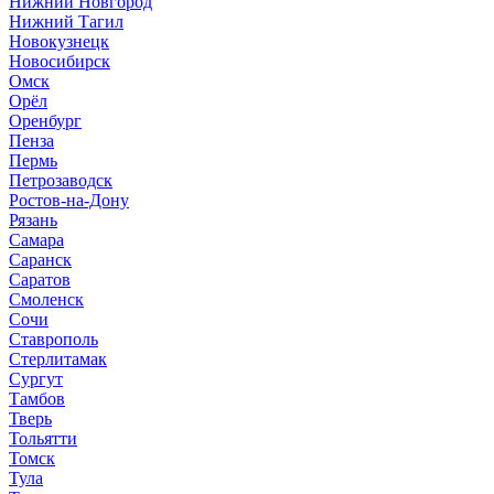
Нижний Новгород
Нижний Тагил
Новокузнецк
Новосибирск
Омск
Орёл
Оренбург
Пенза
Пермь
Петрозаводск
Ростов-на-Дону
Рязань
Самара
Саранск
Саратов
Смоленск
Сочи
Ставрополь
Стерлитамак
Сургут
Тамбов
Тверь
Тольятти
Томск
Тула