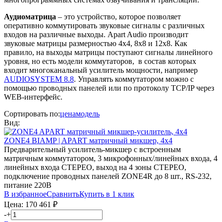
Аудиоматрица
– это устройство, которое позволяет
оперативно коммутировать звуковые сигналы с различных
входов на различные выходы. Apart Audio производит
звуковые матрицы размерностью 4х4, 8х8 и 12х8. Как
правило, на выходы матрицы поступают сигналы линейного
уровня, но есть модели коммутаторов, в состав которых
входит многоканальный усилитель мощности, например
AUDIOSYSTEM 8.8
. Управлять коммутатором можно с
помощью проводных панелей или по протоколу TCP/IP через
WEB-интерфейс.
Сортировать по:
цена
модель
Вид:
ZONE4
BIAMP | APART
матричный микшер, 4х4
Предварительный усилитель-микшер с встроенным
матричным коммутатором, 3 микрофонных/линейных входа, 4
линейных входа СТЕРЕО, выход на 4 зоны СТЕРЕО,
подключение проводных панелей ZONE4R до 8 шт., RS-232,
питание 220В
В избранное
Сравнить
Купить в 1 клик
Цена:
170 461
₽
-
+