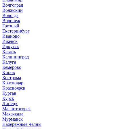
Волгоград
Волжский
Вологда
Воронеж
Грозный
Екатеринбург
Иваново
Ижевск
Иркутск
Казань
Калининград
Калуга
Кемерово
Киров
Кострома
Краснодар
Красноярск
Курган
Курск
Липецк
Магнитогорск
Махачкала
Мурманск
Набережные Челны