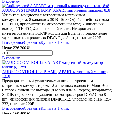
В корзину
AUDIOSYSTEM8.8
BIAMP | APART
матричный микшер, 8х8
Усилитель мощности с встроенным матричным
коммутатором, 8 каналов х 30 Вт (6-8 Ом), 4 линейных входа
СТЕРЕО, приоритетный микрофонный вход, 2 линейных
выхода СТЕРЕО, 4-х канальный тюнер FM-диапазона,
интегрированный TCP/IP модуль для Ethernet, подключение
удаленных контроллеров DIWAC до 8 шт., питание 220В
В избранное
Сравнить
Купить в 1 клик
Цена:
226 200
₽
-
+
В корзину
AUDIOCONTROL12.8
BIAMP | APART
матричный микшер,
12х8
Предварительный усилитель-микшер с встроенным
матричным коммутатором, 12 линейных входов (6 Моно + 6
Стерео), линейные выходы (8 Моно или 4 Стерео), вход/выход
SPDIF, подключение удаленных контроллеров DIWAC до 8
шт., микрофонных панелей DIMIC1-12, управление с ПК, RS-
232, питание 220В
В избранное
Сравнить
Купить в 1 клик
Цена:
160 400
₽