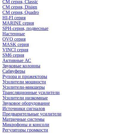
CM серия, Classic
CM серия, Disign
CM серия, Quadro
HI-FI серия
MARINE серия
SPH-серия, подвесные
Настенные
OVO серия
MASK серия
VINCI серия
SM6 серия
Активные АС
Звуковые колонны
Сабвуферы
Рупора и прожекторы
Усилители мощности
Усилители-микшеры
Трансляционные усилители
Усилители низкомные
Звуковое оборудование
Источники сигналов
Предварительные усилители
Матричные системы
Микрофоны и консоли
Регуляторы громкости