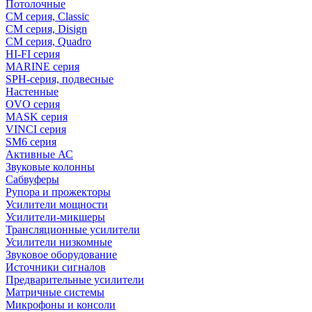
Потолочные
CM серия, Classic
CM серия, Disign
CM серия, Quadro
HI-FI серия
MARINE серия
SPH-серия, подвесные
Настенные
OVO серия
MASK серия
VINCI серия
SM6 серия
Активные АС
Звуковые колонны
Сабвуферы
Рупора и прожекторы
Усилители мощности
Усилители-микшеры
Трансляционные усилители
Усилители низкомные
Звуковое оборудование
Источники сигналов
Предварительные усилители
Матричные системы
Микрофоны и консоли