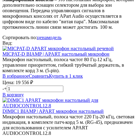
дополнительно оснащен селектором для выбора зон
оповещения. Передача управляющих сигналов в
микрофонных консолях от APart Audio осуществляется в
цифровом виде по кабелю "витая пара". Максимальная
протяженность линии связи может достигать 100 м.
Сортировать по:
цена
модель
Вид:
MICPAT-D
BIAMP | APART
настольный микрофон
Микрофон настольный, полоса частот 80 Гц-12 кГц,
управление приоритетом, гибкий трубчатый держатель, в
комплекте корд 3 м. (5-pin).
В избранное
Сравнить
Купить в 1 клик
Цена:
19 556
₽
-
+
В корзину
DIMIC1
BIAMP | APART
микрофон настольный
Микрофон настольный, полоса частот 220 Гц-20 кГц, световая
индикация, в комплекте патч-корд 5 м. (RG-45), предназначен
для использования с усилителем APART
AUDIOCONTROL12.8