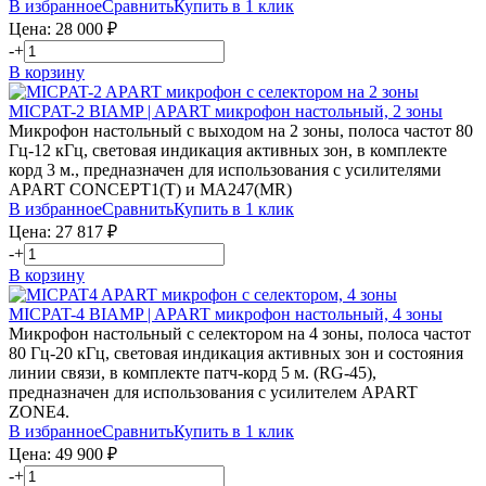
В избранное
Сравнить
Купить в 1 клик
Цена:
28 000
₽
-
+
В корзину
MICPAT-2
BIAMP | APART
микрофон настольный, 2 зоны
Микрофон настольный с выходом на 2 зоны, полоса частот 80
Гц-12 кГц, световая индикация активных зон, в комплекте
корд 3 м., предназначен для использования с усилителями
APART CONCEPT1(T) и MA247(MR)
В избранное
Сравнить
Купить в 1 клик
Цена:
27 817
₽
-
+
В корзину
MICPAT-4
BIAMP | APART
микрофон настольный, 4 зоны
Микрофон настольный с селектором на 4 зоны, полоса частот
80 Гц-20 кГц, световая индикация активных зон и состояния
линии связи, в комплекте патч-корд 5 м. (RG-45),
предназначен для использования с усилителем APART
ZONE4.
В избранное
Сравнить
Купить в 1 клик
Цена:
49 900
₽
-
+