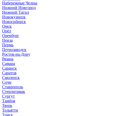
Набережные Челны
Нижний Новгород
Нижний Тагил
Новокузнецк
Новосибирск
Омск
Орёл
Оренбург
Пенза
Пермь
Петрозаводск
Ростов-на-Дону
Рязань
Самара
Саранск
Саратов
Смоленск
Сочи
Ставрополь
Стерлитамак
Сургут
Тамбов
Тверь
Тольятти
Томск