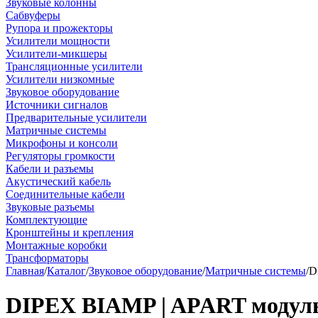
Звуковые колонны
Сабвуферы
Рупора и прожекторы
Усилители мощности
Усилители-микшеры
Трансляционные усилители
Усилители низкомные
Звуковое оборудование
Источники сигналов
Предварительные усилители
Матричные системы
Микрофоны и консоли
Регуляторы громкости
Кабели и разъемы
Акустический кабель
Соединительные кабели
Звуковые разъемы
Комплектующие
Кронштейны и крепления
Монтажные коробки
Трансформаторы
Главная
/
Каталог
/
Звуковое оборудование
/
Матричные системы
/
D
DIPEX BIAMP | APART модуль