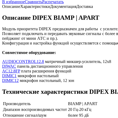
В избранное
Сравнить
Распечатать
Описание
Характеристики
Документация
Доставка
Описание DIPEX BIAMP | APART
Модуль приоритета DIPEX предназначен для работы с усили
Позволяет подключать и передавать звуковые сигналы с более
пейджинг от мини АТС и пр.).
Конфигурация и настройка функций осуществляется с помощь
Совместимое оборудование:
AUDIOCONTROL12.8
матричный микшер-усилитель, 12х8
DIWAC
панель дистанционного управления
AC12.8FP
плата расширения функций
DIMIC1
микрофон настольный
DIMIC12
микрофон настольный, 12 зон
Технические характеристики DIPEX B
Производитель
BIAMP | APART
Диапазон воспроизводимых частот
20 Гц-20 кГц
Отношение сигнал/шум
более 95 дБ