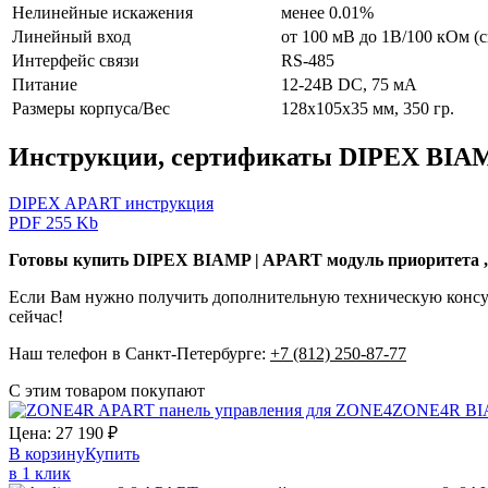
Нелинейные искажения
менее 0.01%
Линейный вход
от 100 мВ до 1В/100 кОм (
Интерфейс связи
RS-485
Питание
12-24В DC, 75 мА
Размеры корпуса/Вес
128х105х35 мм, 350 гр.
Инструкции, сертификаты DIPEX BIA
DIPEX APART инструкция
PDF 255 Kb
Готовы купить DIPEX BIAMP | APART модуль приоритета ,
Если Вам нужно получить дополнительную техническую консульт
сейчас!
Наш телефон в Санкт-Петербурге:
+7 (812) 250-87-77
С этим товаром покупают
ZONE4R
BI
Цена:
27 190
₽
В корзину
Купить
в 1 клик