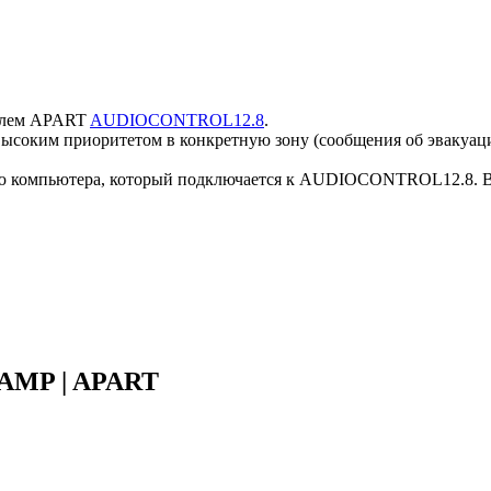
телем APART
AUDIOCONTROL12.8
.
 высоким приоритетом в конкретную зону (сообщения об эвакуац
ю компьютера, который подключается к AUDIOCONTROL12.8. В 
IAMP | APART