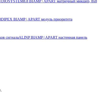
UDIOSYSTEM8.8
BIAMP | APART
матричный микшер, 8х8
DIPEX
BIAMP | APART
модуль приоритета
ALINP
BIAMP | APART
настенная панель
.