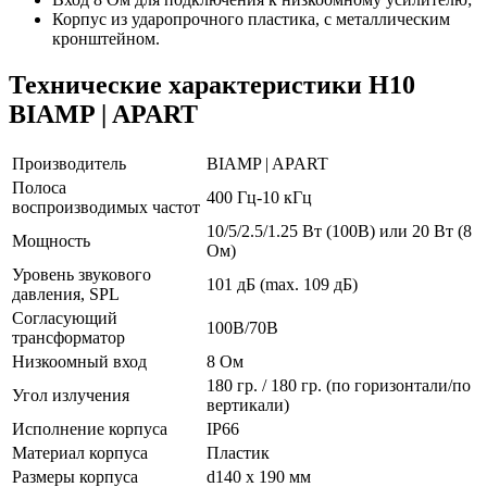
Корпус из ударопрочного пластика, с металлическим
кронштейном.
Технические характеристики H10
BIAMP | APART
Производитель
BIAMP | APART
Полоса
400 Гц-10 кГц
воспроизводимых частот
10/5/2.5/1.25 Вт (100В) или 20 Вт (8
Мощность
Ом)
Уровень звукового
101 дБ (max. 109 дБ)
давления, SPL
Согласующий
100В/70В
трансформатор
Низкоомный вход
8 Ом
180 гр. / 180 гр. (по горизонтали/по
Угол излучения
вертикали)
Исполнение корпуса
IP66
Материал корпуса
Пластик
Размеры корпуса
d140 х 190 мм