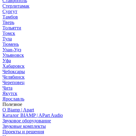
Ставрополь
Стерлитамак
Сургут
Тамбов
Тверь
Тольятти
Томск
Тула
Тюмень
Улан-Удэ
Ульяновск
Уфа
Хабаровск
Чебоксары
Челябинск
Череповец
Чита
Якутск
Ярославль
Полезное
О Biamp | Apart
Каталог BIAMP | APart Audio
Звуковое оборудование
Звуковые комплекты
Проекты и решения