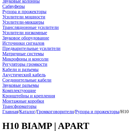
Звуковые колонны
Сабвуферы
Рупора и прожекторы
Усилители мощности
Усилители-микшеры
Трансляционные усилители
Усилители низкомные
Звуковое оборудование
Источники сигналов
Предварительные усилители
Матричные системы
Микрофоны и консоли
Регуляторы громкости
Кабели и разъемы
Акустический кабель
Соединительные кабели
Звуковые разъемы
Комплектующие
Кронштейны и крепления
Монтажные коробки
Трансформаторы
Главная
/
Каталог
/
Громкоговорители
/
Рупора и прожекторы
/
H10
H10 BIAMP | APART