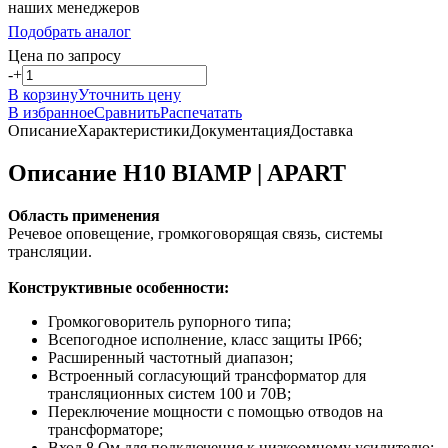
наших менеджеров
Подобрать аналог
Цена по запросу
-
+
В корзину
Уточнить цену
В избранное
Сравнить
Распечатать
Описание
Характеристики
Документация
Доставка
Описание H10 BIAMP | APART
Область применения
Речевое оповещение, громкоговорящая связь, системы
трансляции.
Конструктивные особенности:
Громкоговоритель рупорного типа;
Всепогодное исполнение, класс защиты IP66;
Расширенный частотный диапазон;
Встроенный согласующий трансформатор для
трансляционных систем 100 и 70В;
Переключение мощности с помощью отводов на
трансформаторе;
Вход 8 Ом для подключения к низкоомному усилителю;