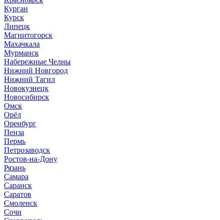
Курган
Курск
Липецк
Магнитогорск
Махачкала
Мурманск
Набережные Челны
Нижний Новгород
Нижний Тагил
Новокузнецк
Новосибирск
Омск
Орёл
Оренбург
Пенза
Пермь
Петрозаводск
Ростов-на-Дону
Рязань
Самара
Саранск
Саратов
Смоленск
Сочи