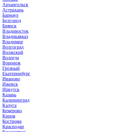
Архангельск
Астрахань
Барнаул
Белгород
Брянск
Владивосток
Владикавказ
Владимир
Волгоград
Волжский
Вологда
Воронеж
Грозный
Екатеринбург
Иваново
Ижевск
Иркутск
Казань
Калининград
Калуга
Кемерово
Киров
Кострома
Краснодар
Красноярск