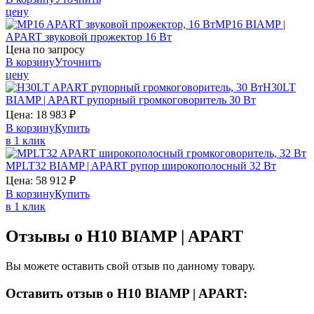
цену
MP16
BIAMP |
APART
звуковой прожектор 16 Вт
Цена по запросу
В корзину
Уточнить
цену
H30LT
BIAMP | APART
рупорный громкоговоритель 30 Вт
Цена:
18 983
₽
В корзину
Купить
в 1 клик
MPLT32
BIAMP | APART
рупор широкополосный 32 Вт
Цена:
58 912
₽
В корзину
Купить
в 1 клик
Отзывы о H10 BIAMP | APART
Вы можете оставить свой отзыв по данному товару.
Оставить отзыв о H10 BIAMP | APART: