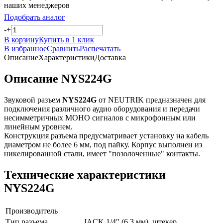
наших менеджеров
Подобрать аналог
-
+
В корзину
Купить в 1 клик
В избранное
Сравнить
Распечатать
Описание
Характеристики
Доставка
Описание NYS224G
Звуковой разъем
NYS224G
от NEUTRIK предназначен для
подключения различного аудио оборудования и передачи
несимметричных МОНО сигналов с микрофонным или
линейным уровнем.
Конструкция разъема предусматривает установку на кабель
диаметром не более 6 мм, под пайку. Корпус выполнен из
никелированной стали, имеет "позолоченные" контакты.
Технические характеристики
NYS224G
Производитель
Тип разъема
JACK 1/4" (6.3 мм), штекер