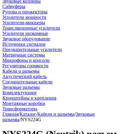
Звуковые колонны
Сабвуферы
Рупора и прожекторы
Усилители мощности
Усилители-микшеры
Трансляционные усилители
Усилители низкомные
Звуковое оборудование
Источники сигналов
Предварительные усилители
Матричные системы
Микрофоны и консоли
Регуляторы громкости
Кабели и разъемы
Акустический кабель
Соединительные кабели
Звуковые разъемы
Комплектующие
Кронштейны и крепления
Монтажные коробки
Трансформаторы
Главная
/
Каталог
/
Кабели и разъемы
/
Звуковые
разъемы
/
NYS224G