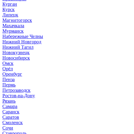
Курган
Курск
Липецк
Магнитогорск
Махачкала
Мурманск
Набережные Челны
Нижний Новгород
Нижний Тагил
Новокузнецк
Новосибирск
Омск
Орёл
Оренбург
Пенза
Пермь
Петрозаводск
Ростов-на-Дону
Рязань
Самара
Саранск
Саратов
Смоленск
Сочи
Ставрополь