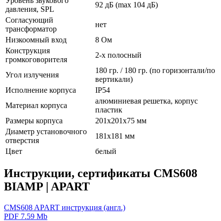
Уровень звукового
92 дБ (max 104 дБ)
давления, SPL
Согласующий
нет
трансформатор
Низкоомный вход
8 Ом
Конструкция
2-х полосный
громкоговорителя
180 гр. / 180 гр. (по горизонтали/по
Угол излучения
вертикали)
Исполнение корпуса
IP54
алюминиевая решетка, корпус
Материал корпуса
пластик
Размеры корпуса
201х201х75 мм
Диаметр установочного
181х181 мм
отверстия
Цвет
белый
Инструкции, сертификаты CMS608
BIAMP | APART
CMS608 APART инструкция (англ.)
PDF 7.59 Mb