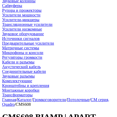
Звуковые колонны
Сабвуферы
Рупора и прожекторы
Усилители мощности
Усилители-микшеры
Трансляционные усилители
Усилители низкомные
Звуковое оборудование
Источники сигналов
Предварительные усилители
Матричные системы
Микрофоны и консоли
Регуляторы громкости
Кабели и разъемы
Акустический кабель
Соединительные кабели
Звуковые разъемы
Комплектующие
Кронштейны и крепления
Монтажные коробки
Трансформаторы
Главная
/
Каталог
/
Громкоговорители
/
Потолочные
/
CM серия,
Quadro
/
CMS608