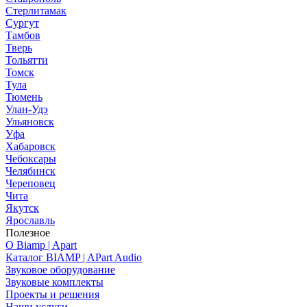
Стерлитамак
Сургут
Тамбов
Тверь
Тольятти
Томск
Тула
Тюмень
Улан-Удэ
Ульяновск
Уфа
Хабаровск
Чебоксары
Челябинск
Череповец
Чита
Якутск
Ярославль
Полезное
О Biamp | Apart
Каталог BIAMP | APart Audio
Звуковое оборудование
Звуковые комплекты
Проекты и решения
Наши услуги