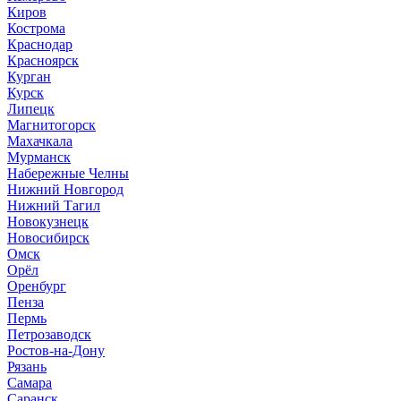
Киров
Кострома
Краснодар
Красноярск
Курган
Курск
Липецк
Магнитогорск
Махачкала
Мурманск
Набережные Челны
Нижний Новгород
Нижний Тагил
Новокузнецк
Новосибирск
Омск
Орёл
Оренбург
Пенза
Пермь
Петрозаводск
Ростов-на-Дону
Рязань
Самара
Саранск