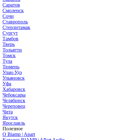
Саратов
Смоленск
Сочи
Ставрополь
Стерлитамак
Сургут
Тамбов
Тверь
Тольятти
Томск
Тула
Тюмень
Улан-Удэ
Ульяновск
Уфа
Хабаровск
Чебоксары
Челябинск
Череповец
Чита
Якутск
Ярославль
Полезное
О Biamp | Apart
Каталог BIAMP | APart Audio