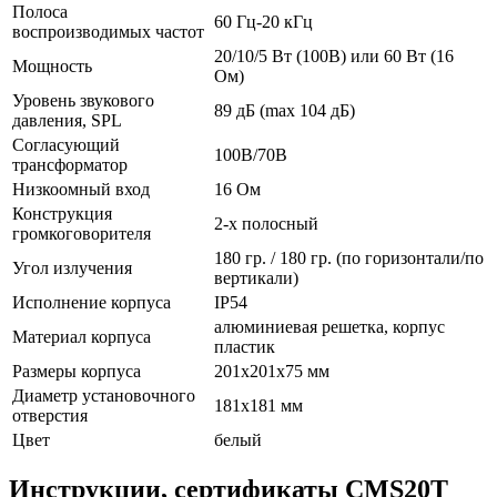
Полоса
60 Гц-20 кГц
воспроизводимых частот
20/10/5 Вт (100В) или 60 Вт (16
Мощность
Ом)
Уровень звукового
89 дБ (max 104 дБ)
давления, SPL
Согласующий
100В/70В
трансформатор
Низкоомный вход
16 Ом
Конструкция
2-х полосный
громкоговорителя
180 гр. / 180 гр. (по горизонтали/по
Угол излучения
вертикали)
Исполнение корпуса
IP54
алюминиевая решетка, корпус
Материал корпуса
пластик
Размеры корпуса
201х201х75 мм
Диаметр установочного
181х181 мм
отверстия
Цвет
белый
Инструкции, сертификаты CMS20T