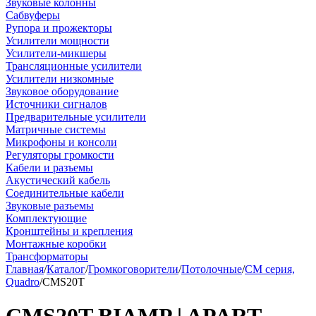
Звуковые колонны
Сабвуферы
Рупора и прожекторы
Усилители мощности
Усилители-микшеры
Трансляционные усилители
Усилители низкомные
Звуковое оборудование
Источники сигналов
Предварительные усилители
Матричные системы
Микрофоны и консоли
Регуляторы громкости
Кабели и разъемы
Акустический кабель
Соединительные кабели
Звуковые разъемы
Комплектующие
Кронштейны и крепления
Монтажные коробки
Трансформаторы
Главная
/
Каталог
/
Громкоговорители
/
Потолочные
/
CM серия,
Quadro
/
CMS20T