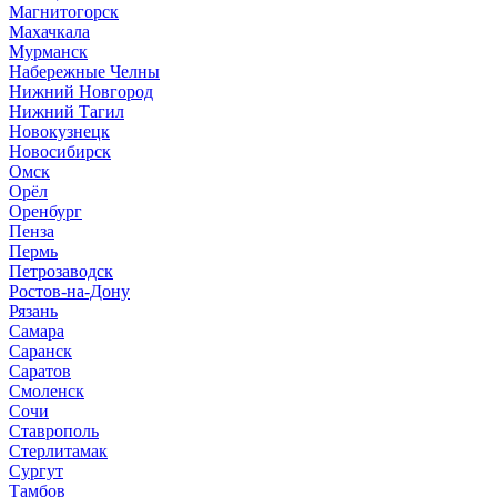
Магнитогорск
Махачкала
Мурманск
Набережные Челны
Нижний Новгород
Нижний Тагил
Новокузнецк
Новосибирск
Омск
Орёл
Оренбург
Пенза
Пермь
Петрозаводск
Ростов-на-Дону
Рязань
Самара
Саранск
Саратов
Смоленск
Сочи
Ставрополь
Стерлитамак
Сургут
Тамбов