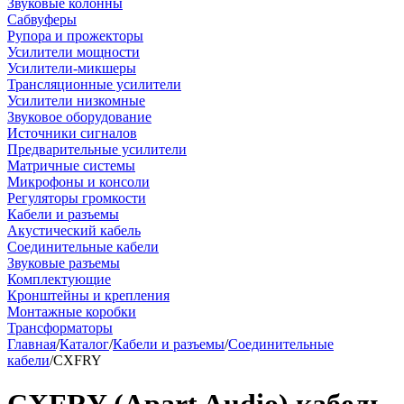
Звуковые колонны
Сабвуферы
Рупора и прожекторы
Усилители мощности
Усилители-микшеры
Трансляционные усилители
Усилители низкомные
Звуковое оборудование
Источники сигналов
Предварительные усилители
Матричные системы
Микрофоны и консоли
Регуляторы громкости
Кабели и разъемы
Акустический кабель
Соединительные кабели
Звуковые разъемы
Комплектующие
Кронштейны и крепления
Монтажные коробки
Трансформаторы
Главная
/
Каталог
/
Кабели и разъемы
/
Соединительные
кабели
/
CXFRY