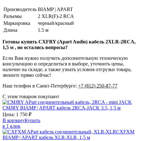
Производитель
BIAMP | APART
Разъемы
2 XLR(F)-2 RCA
Маркировка
черный/красный
Длина
1.5 м
Готовы купить CXFRY (Apart Audio) кабель 2XLR-2RCA,
1,5 м , но остались вопросы?
Если Вам нужно получить дополнительную техническую
консультацию и определиться в выборе, уточнить цены,
наличие на складе, а также узнать условия отгрузки товара,
звоните прямо сейчас!
Наш телефон в Санкт-Петербурге:
+7 (812) 250-87-77
С этим товаром покупают
CMJRY
BIAMP | APART
кабель 2RCA-JACK 3.5, 1,5 м
Цена:
1 750
₽
В корзину
Купить
в 1 клик
CXFXM
BIAMP | APART
кабель XLR-XLR, 1,5 м