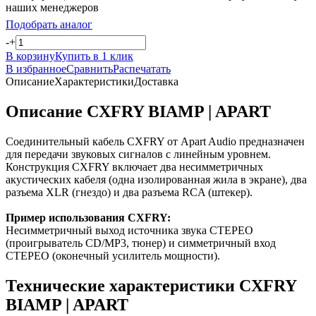
наших менеджеров
Подобрать аналог
-
+
В корзину
Купить в 1 клик
В избранное
Сравнить
Распечатать
Описание
Характеристики
Доставка
Описание CXFRY BIAMP | APART
Соединительный кабель CXFRY от Apart Audio предназначен
для передачи звуковых сигналов с линейным уровнем.
Конструкция CXFRY включает два несимметричных
акустических кабеля (одна изолированная жила в экране), два
разъема XLR (гнездо) и два разъема RCA (штекер).
Пример использования CXFRY:
Несимметричный выход источника звука СТЕРЕО
(проигрыватель CD/MP3, тюнер) и симметричный вход
СТЕРЕО (оконечный усилитель мощности).
Технические характеристики CXFRY
BIAMP | APART