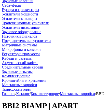
Звуковые колонны
Сабвуферы
Рупора и прожекторы
Усилители мощности
Усилители-микшеры
Трансляционные усилители
Усилители низкомные
Звуковое оборудование
Источники сигналов
Предварительные усилители
Матричные системы
Микрофоны и консоли
Регуляторы громкости
Кабели и разъемы
Акустический кабель
Соединительные кабели
Звуковые разъемы
Комплектующие
Кронштейны и крепления
Монтажные коробки
Трансформаторы
Главная
/
Каталог
/
Комплектующие
/
Монтажные коробки
/
BBI2
BBI2 BIAMP | APART