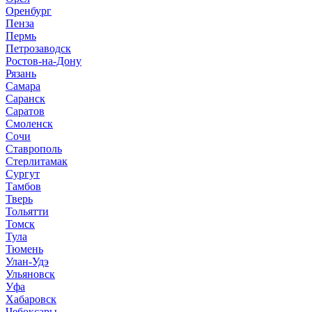
Оренбург
Пенза
Пермь
Петрозаводск
Ростов-на-Дону
Рязань
Самара
Саранск
Саратов
Смоленск
Сочи
Ставрополь
Стерлитамак
Сургут
Тамбов
Тверь
Тольятти
Томск
Тула
Тюмень
Улан-Удэ
Ульяновск
Уфа
Хабаровск
Чебоксары