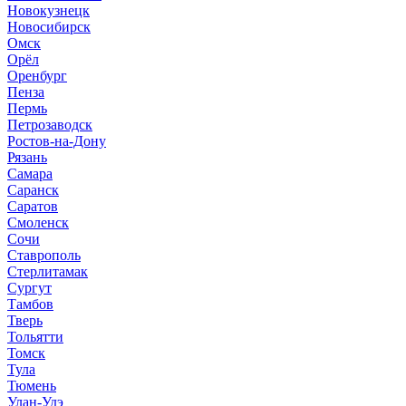
Новокузнецк
Новосибирск
Омск
Орёл
Оренбург
Пенза
Пермь
Петрозаводск
Ростов-на-Дону
Рязань
Самара
Саранск
Саратов
Смоленск
Сочи
Ставрополь
Стерлитамак
Сургут
Тамбов
Тверь
Тольятти
Томск
Тула
Тюмень
Улан-Удэ