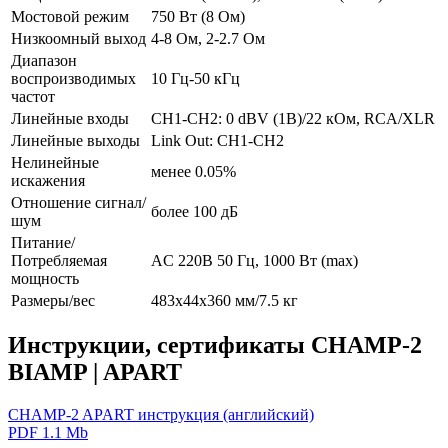
Мостовой режим
750 Вт (8 Ом)
Низкоомный выход
4-8 Ом, 2-2.7 Ом
Диапазон
воспроизводимых
10 Гц-50 кГц
частот
Линейные входы
CH1-CH2: 0 dBV (1В)/22 кОм, RCA/XLR
Линейные выходы
Link Out: CH1-CH2
Нелинейные
менее 0.05%
искажения
Отношение сигнал/
более 100 дБ
шум
Питание/
Потребляемая
AC 220В 50 Гц, 1000 Вт (max)
мощность
Размеры/вес
483х44х360 мм/7.5 кг
Инструкции, сертификаты CHAMP-2
BIAMP | APART
CHAMP-2 APART инструкция (английский)
PDF 1.1 Mb