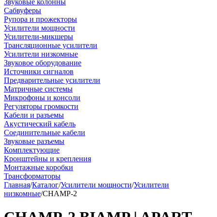
Звуковые колонны
Сабвуферы
Рупора и прожекторы
Усилители мощности
Усилители-микшеры
Трансляционные усилители
Усилители низкомные
Звуковое оборудование
Источники сигналов
Предварительные усилители
Матричные системы
Микрофоны и консоли
Регуляторы громкости
Кабели и разъемы
Акустический кабель
Соединительные кабели
Звуковые разъемы
Комплектующие
Кронштейны и крепления
Монтажные коробки
Трансформаторы
Главная
/
Каталог
/
Усилители мощности
/
Усилители
низкомные
/
CHAMP-2