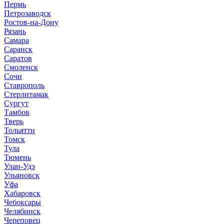
Пермь
Петрозаводск
Ростов-на-Дону
Рязань
Самара
Саранск
Саратов
Смоленск
Сочи
Ставрополь
Стерлитамак
Сургут
Тамбов
Тверь
Тольятти
Томск
Тула
Тюмень
Улан-Удэ
Ульяновск
Уфа
Хабаровск
Чебоксары
Челябинск
Череповец