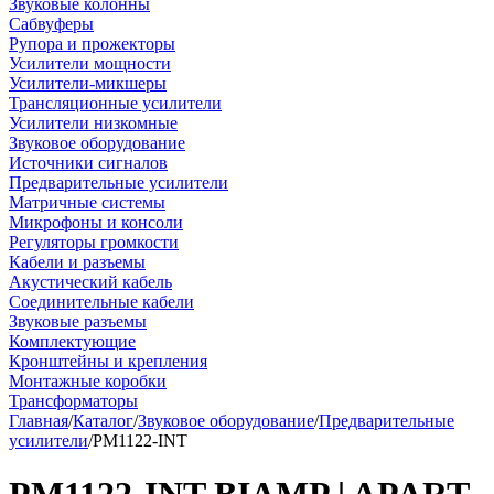
Звуковые колонны
Сабвуферы
Рупора и прожекторы
Усилители мощности
Усилители-микшеры
Трансляционные усилители
Усилители низкомные
Звуковое оборудование
Источники сигналов
Предварительные усилители
Матричные системы
Микрофоны и консоли
Регуляторы громкости
Кабели и разъемы
Акустический кабель
Соединительные кабели
Звуковые разъемы
Комплектующие
Кронштейны и крепления
Монтажные коробки
Трансформаторы
Главная
/
Каталог
/
Звуковое оборудование
/
Предварительные
усилители
/
PM1122-INT