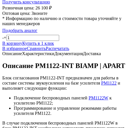
Получить консультацию
Розничная цена:
26 100
₽
Оптовая цена:
Звоните
* Информацию по наличию и стоимости товара уточняйте у
наших менеджеров
Подобрать аналог
-
+
В корзину
Купить в 1 клик
В избранное
Сравнить
Распечатать
Описание
Характеристики
Документация
Доставка
Описание PM1122-INT BIAMP | APART
Блок согласования PM1122-INT предназначен для работы в
составе системы звукоусиления на базе усилителя
PM1122
и
выполняет следующие функции:
Подключение беспроводных панелей
PM1122W
к
усилителю PM1122;
Программирование и управление режимами работы
усилителя PM1122.
В случае подключения беспроводных панелей PM1122W в