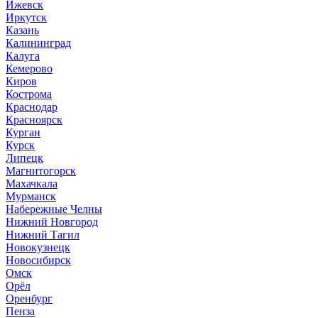
Ижевск
Иркутск
Казань
Калининград
Калуга
Кемерово
Киров
Кострома
Краснодар
Красноярск
Курган
Курск
Липецк
Магнитогорск
Махачкала
Мурманск
Набережные Челны
Нижний Новгород
Нижний Тагил
Новокузнецк
Новосибирск
Омск
Орёл
Оренбург
Пенза