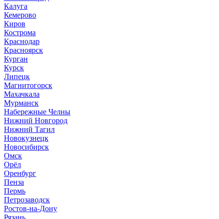
Калуга
Кемерово
Киров
Кострома
Краснодар
Красноярск
Курган
Курск
Липецк
Магнитогорск
Махачкала
Мурманск
Набережные Челны
Нижний Новгород
Нижний Тагил
Новокузнецк
Новосибирск
Омск
Орёл
Оренбург
Пенза
Пермь
Петрозаводск
Ростов-на-Дону
Рязань