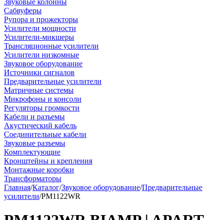
Звуковые колонны
Сабвуферы
Рупора и прожекторы
Усилители мощности
Усилители-микшеры
Трансляционные усилители
Усилители низкомные
Звуковое оборудование
Источники сигналов
Предварительные усилители
Матричные системы
Микрофоны и консоли
Регуляторы громкости
Кабели и разъемы
Акустический кабель
Соединительные кабели
Звуковые разъемы
Комплектующие
Кронштейны и крепления
Монтажные коробки
Трансформаторы
Главная
/
Каталог
/
Звуковое оборудование
/
Предварительные
усилители
/
PM1122WR